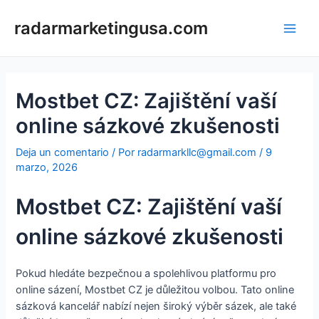
radarmarketingusa.com
Mostbet CZ: Zajištění vaší
online sázkové zkušenosti
Deja un comentario
/ Por
radarmarkllc@gmail.com
/
9
marzo, 2026
Mostbet CZ: Zajištění vaší
online sázkové zkušenosti
Pokud hledáte bezpečnou a spolehlivou platformu pro
online sázení, Mostbet CZ je důležitou volbou. Tato online
sázková kancelář nabízí nejen široký výběr sázek, ale také