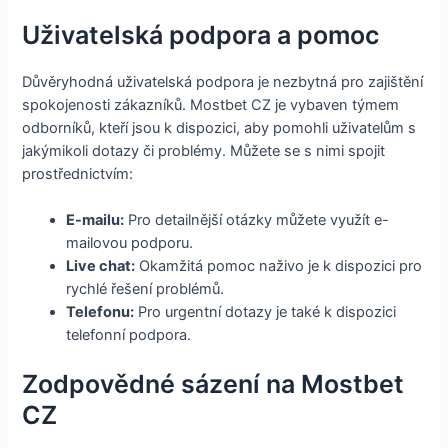
Uživatelská podpora a pomoc
Důvěryhodná uživatelská podpora je nezbytná pro zajištění
spokojenosti zákazníků. Mostbet CZ je vybaven týmem
odborníků, kteří jsou k dispozici, aby pomohli uživatelům s
jakýmikoli dotazy či problémy. Můžete se s nimi spojit
prostřednictvím:
E-mailu:
Pro detailnější otázky můžete využít e-
mailovou podporu.
Live chat:
Okamžitá pomoc naživo je k dispozici pro
rychlé řešení problémů.
Telefonu:
Pro urgentní dotazy je také k dispozici
telefonní podpora.
Zodpovědné sázení na Mostbet
CZ