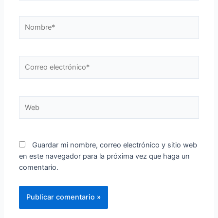
Guardar mi nombre, correo electrónico y sitio web
en este navegador para la próxima vez que haga un
comentario.