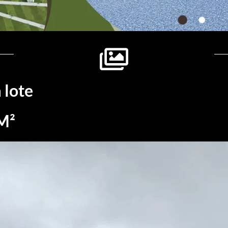
 lote
 M²