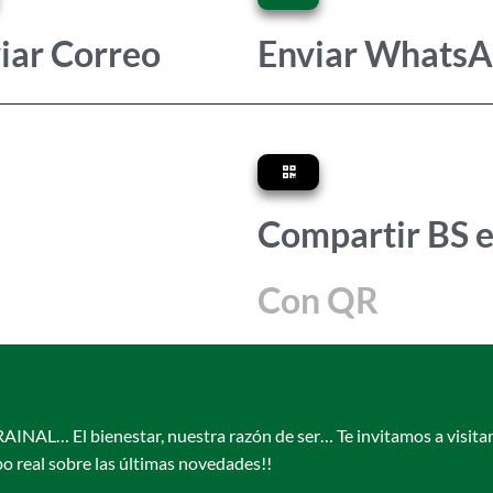
iar Correo
Enviar Whats
Compartir BS 
Con QR
El bienestar, nuestra razón de ser… Te invitamos a visitar n
po real sobre las últimas novedades!!