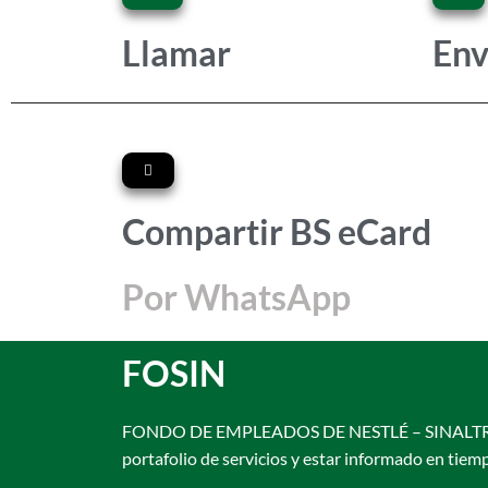
Llamar
Env
Compartir BS eCard
Por WhatsApp
FOSIN
FONDO DE EMPLEADOS DE NESTLÉ – SINALTRAINAL… 
portafolio de servicios y estar informado en tiem