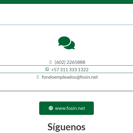
(602) 2265888
+57 311 333 1322
fondoempleados@fosin.net
www.fosin.net
Síguenos