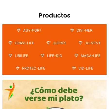
Productos
AGY-FORT
DIVI-HER
GRAVI-LIFE
JUFRES
JU-VENT
LIBILIFE
LIFE-DIG
MACA-LIFE
PROTEC-LIFE
VID-LIFE