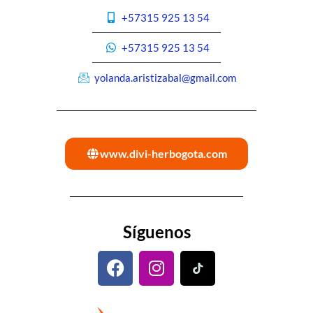
+57315 925 13 54
+57315 925 13 54
yolanda.aristizabal@gmail.com
www.divi-herbogota.com
Síguenos