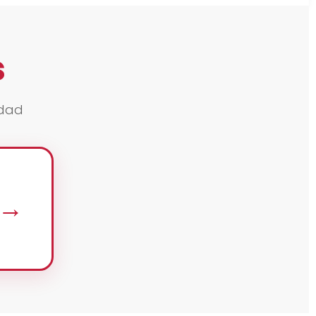
s
edad
→