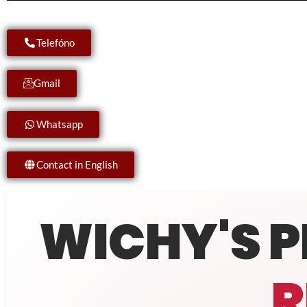
Telefóno
Gmail
Whatsapp
Contact in English
WICHY'S 
R