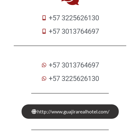
+57 3225626130
+57 3013764697
+57 3013764697
+57 3225626130
http://www.guajirarealhotel.com/