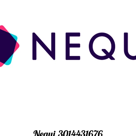
Nequi 3014431676